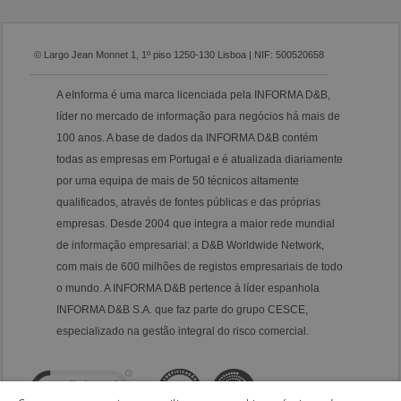
© Largo Jean Monnet 1, 1º piso 1250-130 Lisboa | NIF: 500520658
A eInforma é uma marca licenciada pela INFORMA D&B,
líder no mercado de informação para negócios há mais de
100 anos. A base de dados da INFORMA D&B contém
todas as empresas em Portugal e é atualizada diariamente
por uma equipa de mais de 50 técnicos altamente
qualificados, através de fontes públicas e das próprias
empresas. Desde 2004 que integra a maior rede mundial
de informação empresarial: a D&B Worldwide Network,
com mais de 600 milhões de registos empresariais de todo
o mundo. A INFORMA D&B pertence à líder espanhola
INFORMA D&B S.A. que faz parte do grupo CESCE,
especializado na gestão integral do risco comercial.