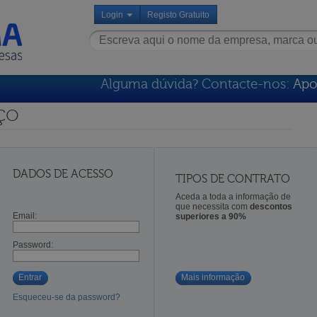
Login
Registo Gratuito
Alguma dúvida? Contacte-nos:
Apo
ço
DADOS DE ACESSO
TIPOS DE CONTRATO
Aceda a toda a informação de
que necessita com
descontos
Email:
superiores a 90%
Password:
Entrar
Mais informação
Esqueceu-se da password?