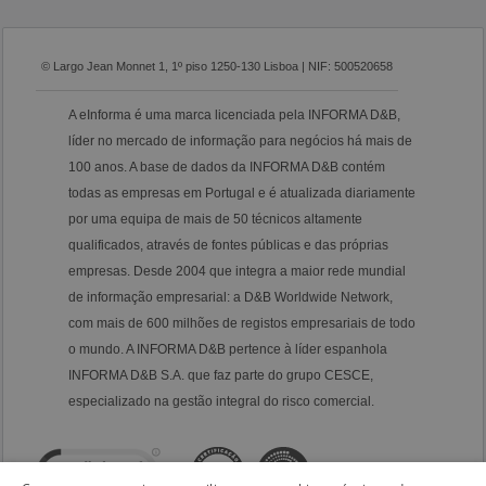
© Largo Jean Monnet 1, 1º piso 1250-130 Lisboa | NIF: 500520658
A eInforma é uma marca licenciada pela INFORMA D&B,
líder no mercado de informação para negócios há mais de
100 anos. A base de dados da INFORMA D&B contém
todas as empresas em Portugal e é atualizada diariamente
por uma equipa de mais de 50 técnicos altamente
qualificados, através de fontes públicas e das próprias
empresas. Desde 2004 que integra a maior rede mundial
de informação empresarial: a D&B Worldwide Network,
com mais de 600 milhões de registos empresariais de todo
o mundo. A INFORMA D&B pertence à líder espanhola
INFORMA D&B S.A. que faz parte do grupo CESCE,
especializado na gestão integral do risco comercial.