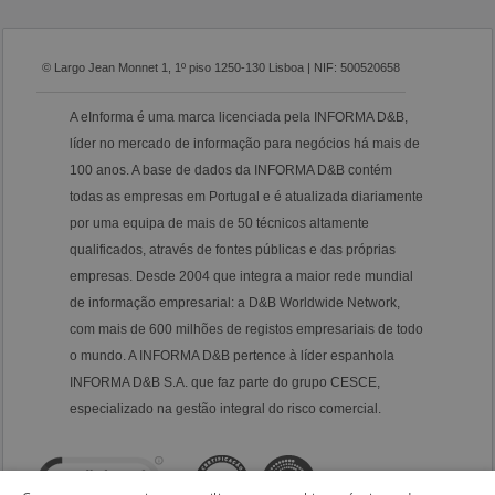
© Largo Jean Monnet 1, 1º piso 1250-130 Lisboa | NIF: 500520658
A eInforma é uma marca licenciada pela INFORMA D&B,
líder no mercado de informação para negócios há mais de
100 anos. A base de dados da INFORMA D&B contém
todas as empresas em Portugal e é atualizada diariamente
por uma equipa de mais de 50 técnicos altamente
qualificados, através de fontes públicas e das próprias
empresas. Desde 2004 que integra a maior rede mundial
de informação empresarial: a D&B Worldwide Network,
com mais de 600 milhões de registos empresariais de todo
o mundo. A INFORMA D&B pertence à líder espanhola
INFORMA D&B S.A. que faz parte do grupo CESCE,
especializado na gestão integral do risco comercial.