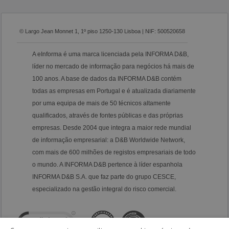
© Largo Jean Monnet 1, 1º piso 1250-130 Lisboa | NIF: 500520658
A eInforma é uma marca licenciada pela INFORMA D&B,
líder no mercado de informação para negócios há mais de
100 anos. A base de dados da INFORMA D&B contém
todas as empresas em Portugal e é atualizada diariamente
por uma equipa de mais de 50 técnicos altamente
qualificados, através de fontes públicas e das próprias
empresas. Desde 2004 que integra a maior rede mundial
de informação empresarial: a D&B Worldwide Network,
com mais de 600 milhões de registos empresariais de todo
o mundo. A INFORMA D&B pertence à líder espanhola
INFORMA D&B S.A. que faz parte do grupo CESCE,
especializado na gestão integral do risco comercial.