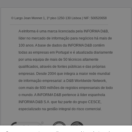
© Largo Jean Monnet 1, 1º piso 1250-130 Lisboa | NIF: 500520658
A eInforma é uma marca licenciada pela INFORMA D&B,
líder no mercado de informação para negócios há mais de
100 anos. A base de dados da INFORMA D&B contém
todas as empresas em Portugal e é atualizada diariamente
por uma equipa de mais de 50 técnicos altamente
qualificados, através de fontes públicas e das próprias
empresas. Desde 2004 que integra a maior rede mundial
de informação empresarial: a D&B Worldwide Network,
com mais de 600 milhões de registos empresariais de todo
o mundo. A INFORMA D&B pertence à líder espanhola
INFORMA D&B S.A. que faz parte do grupo CESCE,
especializado na gestão integral do risco comercial.