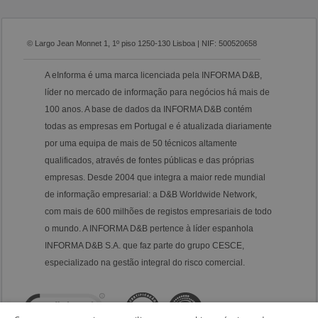
© Largo Jean Monnet 1, 1º piso 1250-130 Lisboa | NIF: 500520658
A eInforma é uma marca licenciada pela INFORMA D&B,
líder no mercado de informação para negócios há mais de
100 anos. A base de dados da INFORMA D&B contém
todas as empresas em Portugal e é atualizada diariamente
por uma equipa de mais de 50 técnicos altamente
qualificados, através de fontes públicas e das próprias
empresas. Desde 2004 que integra a maior rede mundial
de informação empresarial: a D&B Worldwide Network,
com mais de 600 milhões de registos empresariais de todo
o mundo. A INFORMA D&B pertence à líder espanhola
INFORMA D&B S.A. que faz parte do grupo CESCE,
especializado na gestão integral do risco comercial.