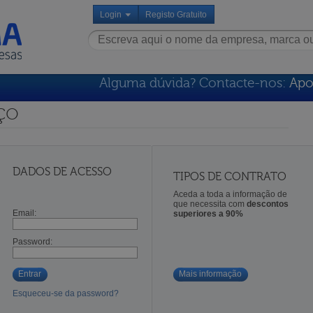
Login
Registo Gratuito
Alguma dúvida? Contacte-nos:
Apo
ço
DADOS DE ACESSO
TIPOS DE CONTRATO
Aceda a toda a informação de
que necessita com
descontos
Email:
superiores a 90%
Password:
Entrar
Mais informação
Esqueceu-se da password?