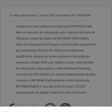
© Largo Jean Monnet 1, 1º piso 1250-130 Lisboa | NIF: 500520658
A eInforma é uma marca licenciada pela INFORMA D&B,
líder no mercado de informação para negócios há mais de
100 anos. A base de dados da INFORMA D&B contém
todas as empresas em Portugal e é atualizada diariamente
por uma equipa de mais de 50 técnicos altamente
qualificados, através de fontes públicas e das próprias
empresas. Desde 2004 que integra a maior rede mundial
de informação empresarial: a D&B Worldwide Network,
com mais de 600 milhões de registos empresariais de todo
o mundo. A INFORMA D&B pertence à líder espanhola
INFORMA D&B S.A. que faz parte do grupo CESCE,
especializado na gestão integral do risco comercial.