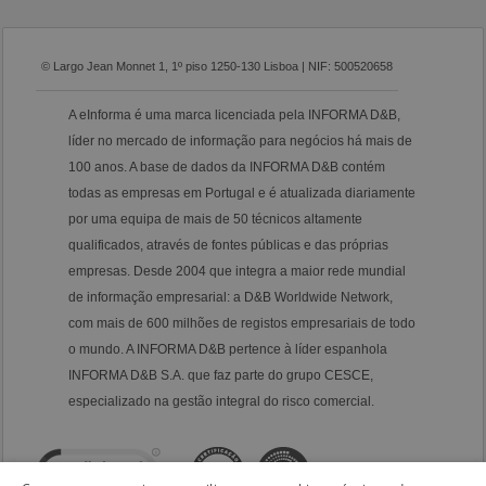
© Largo Jean Monnet 1, 1º piso 1250-130 Lisboa | NIF: 500520658
A eInforma é uma marca licenciada pela INFORMA D&B,
líder no mercado de informação para negócios há mais de
100 anos. A base de dados da INFORMA D&B contém
todas as empresas em Portugal e é atualizada diariamente
por uma equipa de mais de 50 técnicos altamente
qualificados, através de fontes públicas e das próprias
empresas. Desde 2004 que integra a maior rede mundial
de informação empresarial: a D&B Worldwide Network,
com mais de 600 milhões de registos empresariais de todo
o mundo. A INFORMA D&B pertence à líder espanhola
INFORMA D&B S.A. que faz parte do grupo CESCE,
especializado na gestão integral do risco comercial.