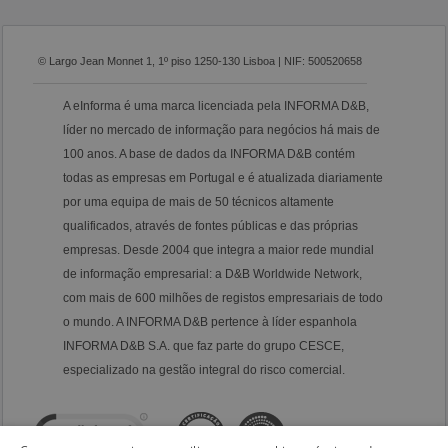
© Largo Jean Monnet 1, 1º piso 1250-130 Lisboa | NIF: 500520658
A eInforma é uma marca licenciada pela INFORMA D&B,
líder no mercado de informação para negócios há mais de
100 anos. A base de dados da INFORMA D&B contém
todas as empresas em Portugal e é atualizada diariamente
por uma equipa de mais de 50 técnicos altamente
qualificados, através de fontes públicas e das próprias
empresas. Desde 2004 que integra a maior rede mundial
de informação empresarial: a D&B Worldwide Network,
com mais de 600 milhões de registos empresariais de todo
o mundo. A INFORMA D&B pertence à líder espanhola
INFORMA D&B S.A. que faz parte do grupo CESCE,
especializado na gestão integral do risco comercial.