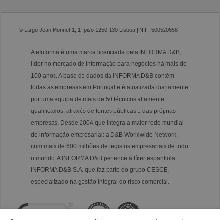
© Largo Jean Monnet 1, 1º piso 1250-130 Lisboa | NIF: 500520658
A eInforma é uma marca licenciada pela INFORMA D&B,
líder no mercado de informação para negócios há mais de
100 anos. A base de dados da INFORMA D&B contém
todas as empresas em Portugal e é atualizada diariamente
por uma equipa de mais de 50 técnicos altamente
qualificados, através de fontes públicas e das próprias
empresas. Desde 2004 que integra a maior rede mundial
de informação empresarial: a D&B Worldwide Network,
com mais de 600 milhões de registos empresariais de todo
o mundo. A INFORMA D&B pertence à líder espanhola
INFORMA D&B S.A. que faz parte do grupo CESCE,
especializado na gestão integral do risco comercial.