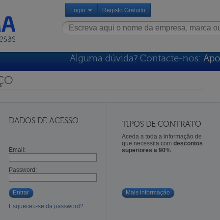
Login
Registo Gratuito
Alguma dúvida? Contacte-nos:
Apo
ço
DADOS DE ACESSO
TIPOS DE CONTRATO
Aceda a toda a informação de
que necessita com
descontos
Email:
superiores a 90%
Password:
Entrar
Mais informação
Esqueceu-se da password?