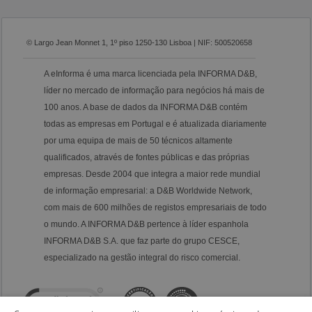
© Largo Jean Monnet 1, 1º piso 1250-130 Lisboa | NIF: 500520658
A eInforma é uma marca licenciada pela INFORMA D&B,
líder no mercado de informação para negócios há mais de
100 anos. A base de dados da INFORMA D&B contém
todas as empresas em Portugal e é atualizada diariamente
por uma equipa de mais de 50 técnicos altamente
qualificados, através de fontes públicas e das próprias
empresas. Desde 2004 que integra a maior rede mundial
de informação empresarial: a D&B Worldwide Network,
com mais de 600 milhões de registos empresariais de todo
o mundo. A INFORMA D&B pertence à líder espanhola
INFORMA D&B S.A. que faz parte do grupo CESCE,
especializado na gestão integral do risco comercial.