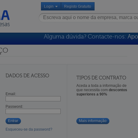
Login
Registo Gratuito
Alguma dúvida? Contacte-nos:
Apo
ço
DADOS DE ACESSO
TIPOS DE CONTRATO
Aceda a toda a informação de
que necessita com
descontos
Email:
superiores a 90%
Password:
Entrar
Mais informação
Esqueceu-se da password?