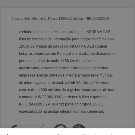
© Largo Jean Monnet 1, 1º piso 1250-130 Lisboa | NIF: 500520658
A eInforma é uma marca licenciada pela INFORMA D&B,
líder no mercado de informação para negócios há mais de
100 anos. A base de dados da INFORMA D&B contém
todas as empresas em Portugal e é atualizada diariamente
por uma equipa de mais de 50 técnicos altamente
qualificados, através de fontes públicas e das próprias
empresas. Desde 2004 que integra a maior rede mundial
de informação empresarial: a D&B Worldwide Network,
com mais de 600 milhões de registos empresariais de todo
o mundo. A INFORMA D&B pertence à líder espanhola
INFORMA D&B S.A. que faz parte do grupo CESCE,
especializado na gestão integral do risco comercial.