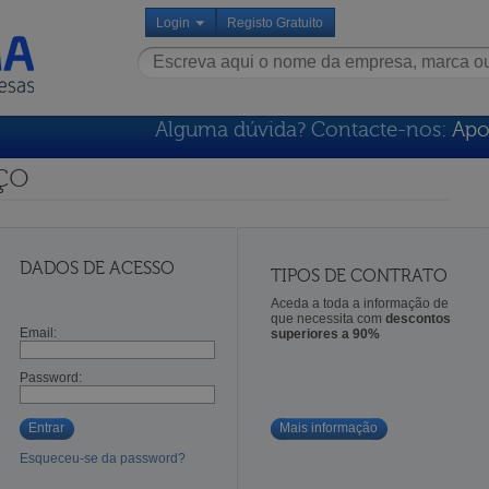
Login
Registo Gratuito
Alguma dúvida? Contacte-nos:
Apo
ço
DADOS DE ACESSO
TIPOS DE CONTRATO
Aceda a toda a informação de
que necessita com
descontos
Email:
superiores a 90%
Password:
Entrar
Mais informação
Esqueceu-se da password?