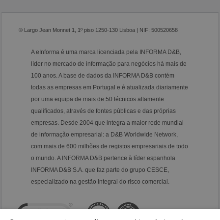
© Largo Jean Monnet 1, 1º piso 1250-130 Lisboa | NIF: 500520658
A eInforma é uma marca licenciada pela INFORMA D&B,
líder no mercado de informação para negócios há mais de
100 anos. A base de dados da INFORMA D&B contém
todas as empresas em Portugal e é atualizada diariamente
por uma equipa de mais de 50 técnicos altamente
qualificados, através de fontes públicas e das próprias
empresas. Desde 2004 que integra a maior rede mundial
de informação empresarial: a D&B Worldwide Network,
com mais de 600 milhões de registos empresariais de todo
o mundo. A INFORMA D&B pertence à líder espanhola
INFORMA D&B S.A. que faz parte do grupo CESCE,
especializado na gestão integral do risco comercial.