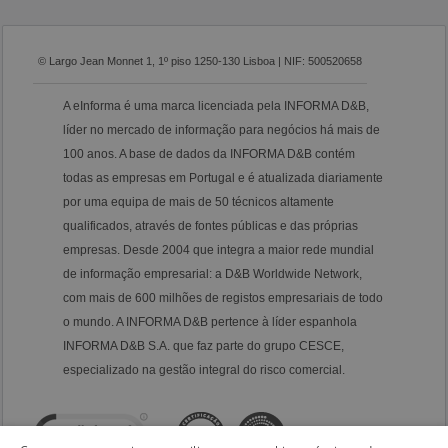
© Largo Jean Monnet 1, 1º piso 1250-130 Lisboa | NIF: 500520658
A eInforma é uma marca licenciada pela INFORMA D&B,
líder no mercado de informação para negócios há mais de
100 anos. A base de dados da INFORMA D&B contém
todas as empresas em Portugal e é atualizada diariamente
por uma equipa de mais de 50 técnicos altamente
qualificados, através de fontes públicas e das próprias
empresas. Desde 2004 que integra a maior rede mundial
de informação empresarial: a D&B Worldwide Network,
com mais de 600 milhões de registos empresariais de todo
o mundo. A INFORMA D&B pertence à líder espanhola
INFORMA D&B S.A. que faz parte do grupo CESCE,
especializado na gestão integral do risco comercial.