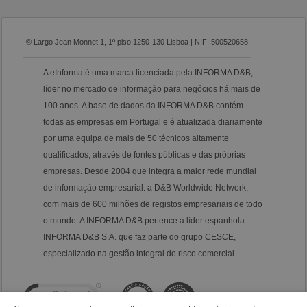
© Largo Jean Monnet 1, 1º piso 1250-130 Lisboa | NIF: 500520658
A eInforma é uma marca licenciada pela INFORMA D&B,
líder no mercado de informação para negócios há mais de
100 anos. A base de dados da INFORMA D&B contém
todas as empresas em Portugal e é atualizada diariamente
por uma equipa de mais de 50 técnicos altamente
qualificados, através de fontes públicas e das próprias
empresas. Desde 2004 que integra a maior rede mundial
de informação empresarial: a D&B Worldwide Network,
com mais de 600 milhões de registos empresariais de todo
o mundo. A INFORMA D&B pertence à líder espanhola
INFORMA D&B S.A. que faz parte do grupo CESCE,
especializado na gestão integral do risco comercial.