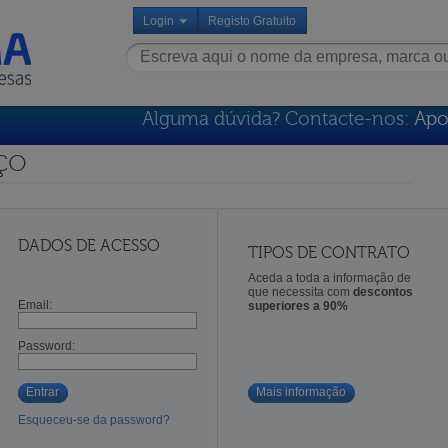
Login
Registo Gratuito
Alguma dúvida? Contacte-nos:
Apo
ço
DADOS DE ACESSO
TIPOS DE CONTRATO
Aceda a toda a informação de
que necessita com
descontos
Email:
superiores a 90%
Password:
Entrar
Mais informação
Esqueceu-se da password?