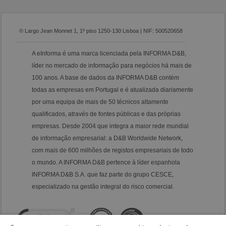
© Largo Jean Monnet 1, 1º piso 1250-130 Lisboa | NIF: 500520658
A eInforma é uma marca licenciada pela INFORMA D&B,
líder no mercado de informação para negócios há mais de
100 anos. A base de dados da INFORMA D&B contém
todas as empresas em Portugal e é atualizada diariamente
por uma equipa de mais de 50 técnicos altamente
qualificados, através de fontes públicas e das próprias
empresas. Desde 2004 que integra a maior rede mundial
de informação empresarial: a D&B Worldwide Network,
com mais de 600 milhões de registos empresariais de todo
o mundo. A INFORMA D&B pertence à líder espanhola
INFORMA D&B S.A. que faz parte do grupo CESCE,
especializado na gestão integral do risco comercial.