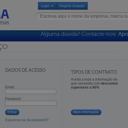
Login
Registo Gratuito
Alguma dúvida? Contacte-nos:
Apo
ço
DADOS DE ACESSO
TIPOS DE CONTRATO
Aceda a toda a informação de
que necessita com
descontos
Email:
superiores a 90%
Password:
Entrar
Mais informação
Esqueceu-se da password?