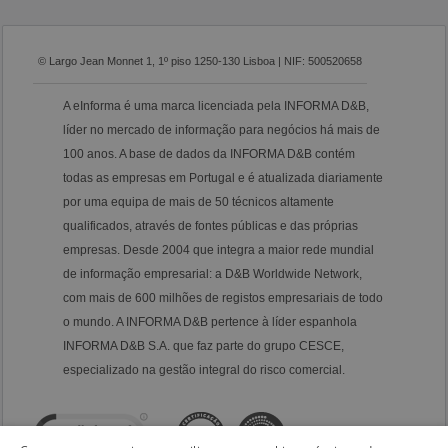
© Largo Jean Monnet 1, 1º piso 1250-130 Lisboa | NIF: 500520658
A eInforma é uma marca licenciada pela INFORMA D&B,
líder no mercado de informação para negócios há mais de
100 anos. A base de dados da INFORMA D&B contém
todas as empresas em Portugal e é atualizada diariamente
por uma equipa de mais de 50 técnicos altamente
qualificados, através de fontes públicas e das próprias
empresas. Desde 2004 que integra a maior rede mundial
de informação empresarial: a D&B Worldwide Network,
com mais de 600 milhões de registos empresariais de todo
o mundo. A INFORMA D&B pertence à líder espanhola
INFORMA D&B S.A. que faz parte do grupo CESCE,
especializado na gestão integral do risco comercial.