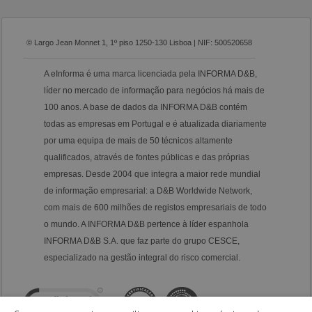
© Largo Jean Monnet 1, 1º piso 1250-130 Lisboa | NIF: 500520658
A eInforma é uma marca licenciada pela INFORMA D&B,
líder no mercado de informação para negócios há mais de
100 anos. A base de dados da INFORMA D&B contém
todas as empresas em Portugal e é atualizada diariamente
por uma equipa de mais de 50 técnicos altamente
qualificados, através de fontes públicas e das próprias
empresas. Desde 2004 que integra a maior rede mundial
de informação empresarial: a D&B Worldwide Network,
com mais de 600 milhões de registos empresariais de todo
o mundo. A INFORMA D&B pertence à líder espanhola
INFORMA D&B S.A. que faz parte do grupo CESCE,
especializado na gestão integral do risco comercial.