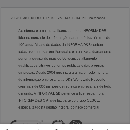
© Largo Jean Monnet 1, 1º piso 1250-130 Lisboa | NIF: 500520658
A eInforma é uma marca licenciada pela INFORMA D&B,
líder no mercado de informação para negócios há mais de
100 anos. A base de dados da INFORMA D&B contém
todas as empresas em Portugal e é atualizada diariamente
por uma equipa de mais de 50 técnicos altamente
qualificados, através de fontes públicas e das próprias
empresas. Desde 2004 que integra a maior rede mundial
de informação empresarial: a D&B Worldwide Network,
com mais de 600 milhões de registos empresariais de todo
o mundo. A INFORMA D&B pertence à líder espanhola
INFORMA D&B S.A. que faz parte do grupo CESCE,
especializado na gestão integral do risco comercial.