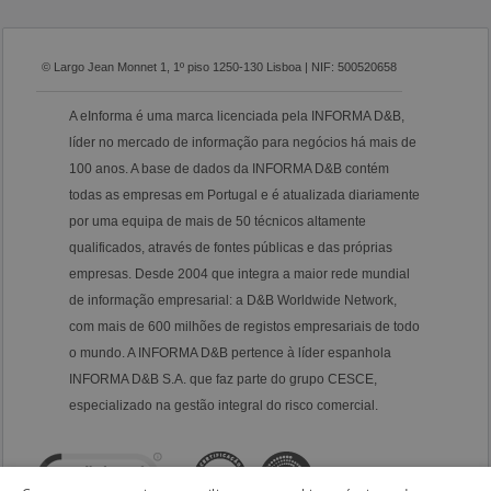
© Largo Jean Monnet 1, 1º piso 1250-130 Lisboa | NIF: 500520658
A eInforma é uma marca licenciada pela INFORMA D&B,
líder no mercado de informação para negócios há mais de
100 anos. A base de dados da INFORMA D&B contém
todas as empresas em Portugal e é atualizada diariamente
por uma equipa de mais de 50 técnicos altamente
qualificados, através de fontes públicas e das próprias
empresas. Desde 2004 que integra a maior rede mundial
de informação empresarial: a D&B Worldwide Network,
com mais de 600 milhões de registos empresariais de todo
o mundo. A INFORMA D&B pertence à líder espanhola
INFORMA D&B S.A. que faz parte do grupo CESCE,
especializado na gestão integral do risco comercial.