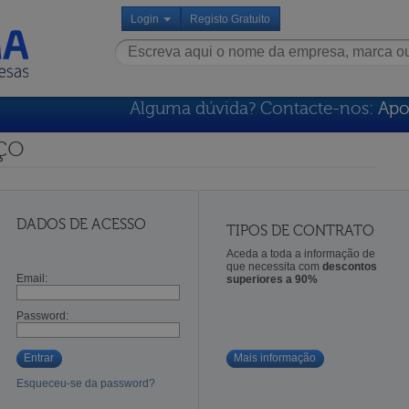
Login
Registo Gratuito
Alguma dúvida? Contacte-nos:
Apo
ço
DADOS DE ACESSO
TIPOS DE CONTRATO
Aceda a toda a informação de
que necessita com
descontos
Email:
superiores a 90%
Password:
Entrar
Mais informação
Esqueceu-se da password?