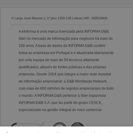
© Largo Jean Monnet 1, 1º piso 1250-130 Lisboa | NIF: 500520658
A eInforma é uma marca licenciada pela INFORMA D&B,
líder no mercado de informação para negócios há mais de
100 anos. A base de dados da INFORMA D&B contém
todas as empresas em Portugal e é atualizada diariamente
por uma equipa de mais de 50 técnicos altamente
qualificados, através de fontes públicas e das próprias
empresas. Desde 2004 que integra a maior rede mundial
de informação empresarial: a D&B Worldwide Network,
com mais de 600 milhões de registos empresariais de todo
o mundo. A INFORMA D&B pertence à líder espanhola
INFORMA D&B S.A. que faz parte do grupo CESCE,
especializado na gestão integral do risco comercial.