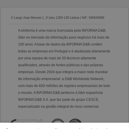
© Largo Jean Monnet 1, 1º piso 1250-130 Lisboa | NIF: 500520658
A eInforma é uma marca licenciada pela INFORMA D&B,
líder no mercado de informação para negócios há mais de
100 anos. A base de dados da INFORMA D&B contém
todas as empresas em Portugal e é atualizada diariamente
por uma equipa de mais de 50 técnicos altamente
qualificados, através de fontes públicas e das próprias
empresas. Desde 2004 que integra a maior rede mundial
de informação empresarial: a D&B Worldwide Network,
com mais de 600 milhões de registos empresariais de todo
o mundo. A INFORMA D&B pertence à líder espanhola
INFORMA D&B S.A. que faz parte do grupo CESCE,
especializado na gestão integral do risco comercial.