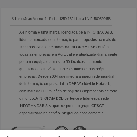
© Largo Jean Monnet 1, 1º piso 1250-130 Lisboa | NIF: 500520658
A eInforma é uma marca licenciada pela INFORMA D&B,
líder no mercado de informação para negócios há mais de
100 anos. A base de dados da INFORMA D&B contém
todas as empresas em Portugal e é atualizada diariamente
por uma equipa de mais de 50 técnicos altamente
qualificados, através de fontes públicas e das próprias
empresas. Desde 2004 que integra a maior rede mundial
de informação empresarial: a D&B Worldwide Network,
com mais de 600 milhões de registos empresariais de todo
o mundo. A INFORMA D&B pertence à líder espanhola
INFORMA D&B S.A. que faz parte do grupo CESCE,
especializado na gestão integral do risco comercial.