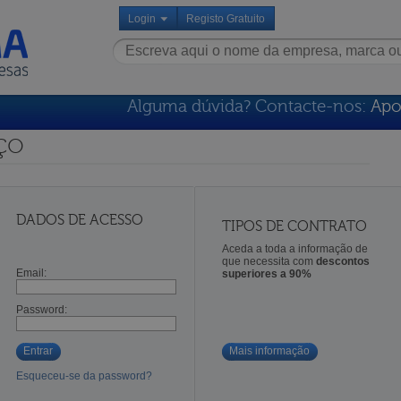
Login
Registo Gratuito
Alguma dúvida? Contacte-nos:
Apo
ço
DADOS DE ACESSO
TIPOS DE CONTRATO
Aceda a toda a informação de
que necessita com
descontos
Email:
superiores a 90%
Password:
Entrar
Mais informação
Esqueceu-se da password?