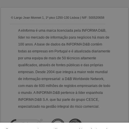
© Largo Jean Monnet 1, 1º piso 1250-130 Lisboa | NIF: 500520658
A eInforma é uma marca licenciada pela INFORMA D&B,
líder no mercado de informação para negócios há mais de
100 anos. A base de dados da INFORMA D&B contém
todas as empresas em Portugal e é atualizada diariamente
por uma equipa de mais de 50 técnicos altamente
qualificados, através de fontes públicas e das próprias
empresas. Desde 2004 que integra a maior rede mundial
de informação empresarial: a D&B Worldwide Network,
com mais de 600 milhões de registos empresariais de todo
o mundo. A INFORMA D&B pertence à líder espanhola
INFORMA D&B S.A. que faz parte do grupo CESCE,
especializado na gestão integral do risco comercial.