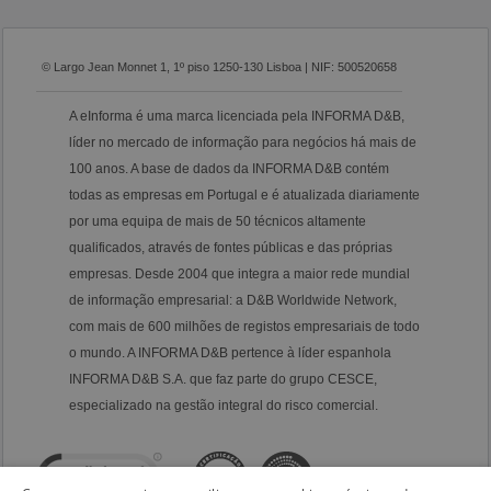
© Largo Jean Monnet 1, 1º piso 1250-130 Lisboa | NIF: 500520658
A eInforma é uma marca licenciada pela INFORMA D&B,
líder no mercado de informação para negócios há mais de
100 anos. A base de dados da INFORMA D&B contém
todas as empresas em Portugal e é atualizada diariamente
por uma equipa de mais de 50 técnicos altamente
qualificados, através de fontes públicas e das próprias
empresas. Desde 2004 que integra a maior rede mundial
de informação empresarial: a D&B Worldwide Network,
com mais de 600 milhões de registos empresariais de todo
o mundo. A INFORMA D&B pertence à líder espanhola
INFORMA D&B S.A. que faz parte do grupo CESCE,
especializado na gestão integral do risco comercial.