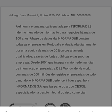
© Largo Jean Monnet 1, 1º piso 1250-130 Lisboa | NIF: 500520658
A eInforma é uma marca licenciada pela INFORMA D&B,
líder no mercado de informação para negócios há mais de
100 anos. A base de dados da INFORMA D&B contém
todas as empresas em Portugal e é atualizada diariamente
por uma equipa de mais de 50 técnicos altamente
qualificados, através de fontes públicas e das próprias
empresas. Desde 2004 que integra a maior rede mundial
de informação empresarial: a D&B Worldwide Network,
com mais de 600 milhões de registos empresariais de todo
o mundo. A INFORMA D&B pertence à líder espanhola
INFORMA D&B S.A. que faz parte do grupo CESCE,
especializado na gestão integral do risco comercial.