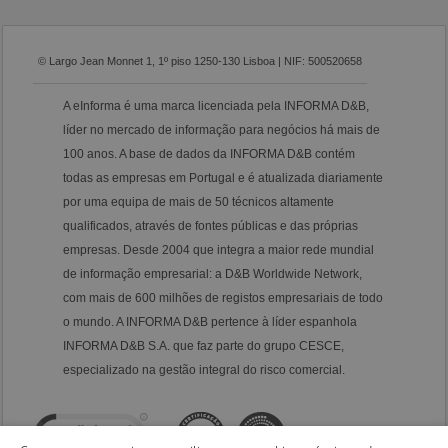
© Largo Jean Monnet 1, 1º piso 1250-130 Lisboa | NIF: 500520658
A eInforma é uma marca licenciada pela INFORMA D&B,
líder no mercado de informação para negócios há mais de
100 anos. A base de dados da INFORMA D&B contém
todas as empresas em Portugal e é atualizada diariamente
por uma equipa de mais de 50 técnicos altamente
qualificados, através de fontes públicas e das próprias
empresas. Desde 2004 que integra a maior rede mundial
de informação empresarial: a D&B Worldwide Network,
com mais de 600 milhões de registos empresariais de todo
o mundo. A INFORMA D&B pertence à líder espanhola
INFORMA D&B S.A. que faz parte do grupo CESCE,
especializado na gestão integral do risco comercial.