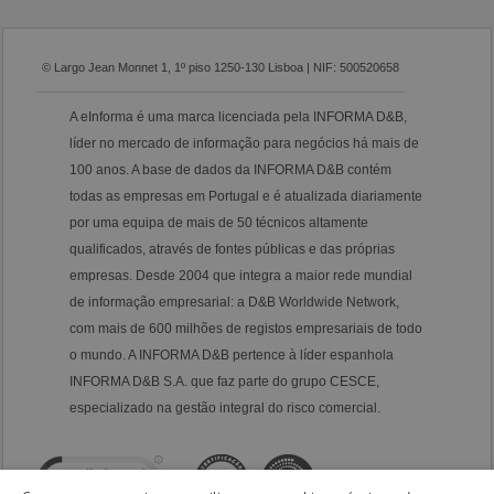
© Largo Jean Monnet 1, 1º piso 1250-130 Lisboa | NIF: 500520658
A eInforma é uma marca licenciada pela INFORMA D&B,
líder no mercado de informação para negócios há mais de
100 anos. A base de dados da INFORMA D&B contém
todas as empresas em Portugal e é atualizada diariamente
por uma equipa de mais de 50 técnicos altamente
qualificados, através de fontes públicas e das próprias
empresas. Desde 2004 que integra a maior rede mundial
de informação empresarial: a D&B Worldwide Network,
com mais de 600 milhões de registos empresariais de todo
o mundo. A INFORMA D&B pertence à líder espanhola
INFORMA D&B S.A. que faz parte do grupo CESCE,
especializado na gestão integral do risco comercial.