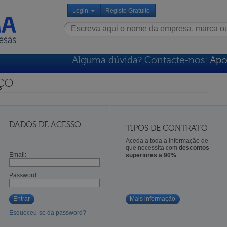
Login
Registo Gratuito
Alguma dúvida? Contacte-nos:
Apo
ço
DADOS DE ACESSO
TIPOS DE CONTRATO
Aceda a toda a informação de
que necessita com
descontos
Email:
superiores a 90%
Password:
Entrar
Mais informação
Esqueceu-se da password?