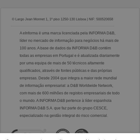
© Largo Jean Monnet 1, 1º piso 1250-130 Lisboa | NIF: 500520658
A eInforma é uma marca licenciada pela INFORMA D&B,
líder no mercado de informação para negócios há mais de
100 anos. A base de dados da INFORMA D&B contém
todas as empresas em Portugal e é atualizada diariamente
por uma equipa de mais de 50 técnicos altamente
qualificados, através de fontes públicas e das próprias
empresas. Desde 2004 que integra a maior rede mundial
de informação empresarial: a D&B Worldwide Network,
com mais de 600 milhões de registos empresariais de todo
o mundo. A INFORMA D&B pertence à líder espanhola
INFORMA D&B S.A. que faz parte do grupo CESCE,
especializado na gestão integral do risco comercial.