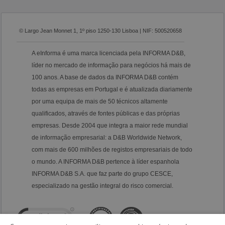
© Largo Jean Monnet 1, 1º piso 1250-130 Lisboa | NIF: 500520658
A eInforma é uma marca licenciada pela INFORMA D&B,
líder no mercado de informação para negócios há mais de
100 anos. A base de dados da INFORMA D&B contém
todas as empresas em Portugal e é atualizada diariamente
por uma equipa de mais de 50 técnicos altamente
qualificados, através de fontes públicas e das próprias
empresas. Desde 2004 que integra a maior rede mundial
de informação empresarial: a D&B Worldwide Network,
com mais de 600 milhões de registos empresariais de todo
o mundo. A INFORMA D&B pertence à líder espanhola
INFORMA D&B S.A. que faz parte do grupo CESCE,
especializado na gestão integral do risco comercial.