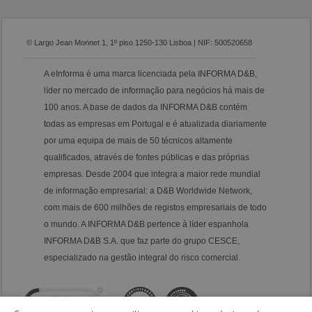
© Largo Jean Monnet 1, 1º piso 1250-130 Lisboa | NIF: 500520658
A eInforma é uma marca licenciada pela INFORMA D&B,
líder no mercado de informação para negócios há mais de
100 anos. A base de dados da INFORMA D&B contém
todas as empresas em Portugal e é atualizada diariamente
por uma equipa de mais de 50 técnicos altamente
qualificados, através de fontes públicas e das próprias
empresas. Desde 2004 que integra a maior rede mundial
de informação empresarial: a D&B Worldwide Network,
com mais de 600 milhões de registos empresariais de todo
o mundo. A INFORMA D&B pertence à líder espanhola
INFORMA D&B S.A. que faz parte do grupo CESCE,
especializado na gestão integral do risco comercial.