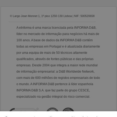
© Largo Jean Monnet 1, 1º piso 1250-130 Lisboa | NIF: 500520658
A eInforma é uma marca licenciada pela INFORMA D&B,
líder no mercado de informação para negócios há mais de
100 anos. A base de dados da INFORMA D&B contém
todas as empresas em Portugal e é atualizada diariamente
por uma equipa de mais de 50 técnicos altamente
qualificados, através de fontes públicas e das próprias
empresas. Desde 2004 que integra a maior rede mundial
de informação empresarial: a D&B Worldwide Network,
com mais de 600 milhões de registos empresariais de todo
o mundo. A INFORMA D&B pertence à líder espanhola
INFORMA D&B S.A. que faz parte do grupo CESCE,
especializado na gestão integral do risco comercial.