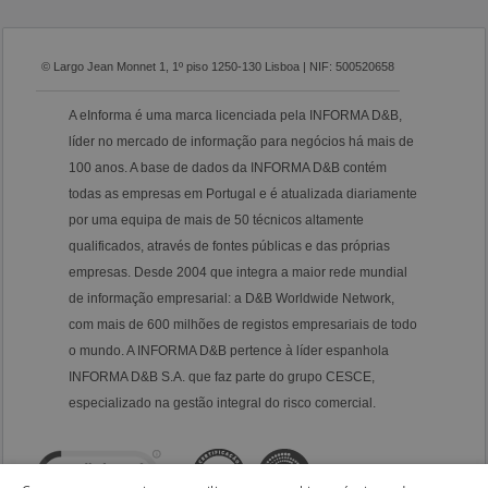
© Largo Jean Monnet 1, 1º piso 1250-130 Lisboa | NIF: 500520658
A eInforma é uma marca licenciada pela INFORMA D&B,
líder no mercado de informação para negócios há mais de
100 anos. A base de dados da INFORMA D&B contém
todas as empresas em Portugal e é atualizada diariamente
por uma equipa de mais de 50 técnicos altamente
qualificados, através de fontes públicas e das próprias
empresas. Desde 2004 que integra a maior rede mundial
de informação empresarial: a D&B Worldwide Network,
com mais de 600 milhões de registos empresariais de todo
o mundo. A INFORMA D&B pertence à líder espanhola
INFORMA D&B S.A. que faz parte do grupo CESCE,
especializado na gestão integral do risco comercial.