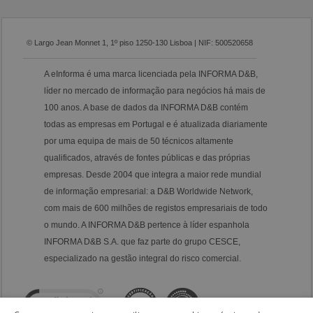
© Largo Jean Monnet 1, 1º piso 1250-130 Lisboa | NIF: 500520658
A eInforma é uma marca licenciada pela INFORMA D&B,
líder no mercado de informação para negócios há mais de
100 anos. A base de dados da INFORMA D&B contém
todas as empresas em Portugal e é atualizada diariamente
por uma equipa de mais de 50 técnicos altamente
qualificados, através de fontes públicas e das próprias
empresas. Desde 2004 que integra a maior rede mundial
de informação empresarial: a D&B Worldwide Network,
com mais de 600 milhões de registos empresariais de todo
o mundo. A INFORMA D&B pertence à líder espanhola
INFORMA D&B S.A. que faz parte do grupo CESCE,
especializado na gestão integral do risco comercial.