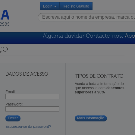
Login
Registo Gratuito
Alguma dúvida? Contacte-nos:
Apo
ço
DADOS DE ACESSO
TIPOS DE CONTRATO
Aceda a toda a informação de
que necessita com
descontos
Email:
superiores a 90%
Password:
Entrar
Mais informação
Esqueceu-se da password?