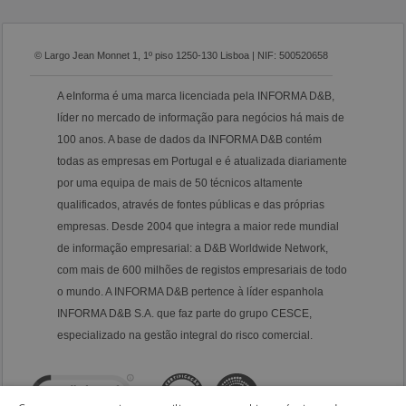
© Largo Jean Monnet 1, 1º piso 1250-130 Lisboa | NIF: 500520658
A eInforma é uma marca licenciada pela INFORMA D&B,
líder no mercado de informação para negócios há mais de
100 anos. A base de dados da INFORMA D&B contém
todas as empresas em Portugal e é atualizada diariamente
por uma equipa de mais de 50 técnicos altamente
qualificados, através de fontes públicas e das próprias
empresas. Desde 2004 que integra a maior rede mundial
de informação empresarial: a D&B Worldwide Network,
com mais de 600 milhões de registos empresariais de todo
o mundo. A INFORMA D&B pertence à líder espanhola
INFORMA D&B S.A. que faz parte do grupo CESCE,
especializado na gestão integral do risco comercial.