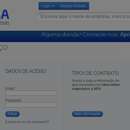
Login
Registo Gratuito
Alguma dúvida? Contacte-nos:
Apo
ço
DADOS DE ACESSO
TIPOS DE CONTRATO
Aceda a toda a informação de
que necessita com
descontos
Email:
superiores a 90%
Password:
Entrar
Mais informação
Esqueceu-se da password?