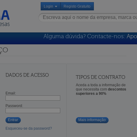
Login
Registo Gratuito
Alguma dúvida? Contacte-nos:
Apo
ço
DADOS DE ACESSO
TIPOS DE CONTRATO
Aceda a toda a informação de
que necessita com
descontos
Email:
superiores a 90%
Password:
Entrar
Mais informação
Esqueceu-se da password?