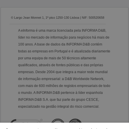
© Largo Jean Monnet 1, 1º piso 1250-130 Lisboa | NIF: 500520658
A eInforma é uma marca licenciada pela INFORMA D&B,
líder no mercado de informação para negócios há mais de
100 anos. A base de dados da INFORMA D&B contém
todas as empresas em Portugal e é atualizada diariamente
por uma equipa de mais de 50 técnicos altamente
qualificados, através de fontes públicas e das próprias
empresas. Desde 2004 que integra a maior rede mundial
de informação empresarial: a D&B Worldwide Network,
com mais de 600 milhões de registos empresariais de todo
o mundo. A INFORMA D&B pertence à líder espanhola
INFORMA D&B S.A. que faz parte do grupo CESCE,
especializado na gestão integral do risco comercial.