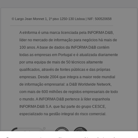
© Largo Jean Monnet 1, 1º piso 1250-130 Lisboa | NIF: 500520658
A eInforma é uma marca licenciada pela INFORMA D&B,
líder no mercado de informação para negócios há mais de
100 anos. A base de dados da INFORMA D&B contém
todas as empresas em Portugal e é atualizada diariamente
por uma equipa de mais de 50 técnicos altamente
qualificados, através de fontes públicas e das próprias
empresas. Desde 2004 que integra a maior rede mundial
de informação empresarial: a D&B Worldwide Network,
com mais de 600 milhões de registos empresariais de todo
o mundo. A INFORMA D&B pertence à líder espanhola
INFORMA D&B S.A. que faz parte do grupo CESCE,
especializado na gestão integral do risco comercial.